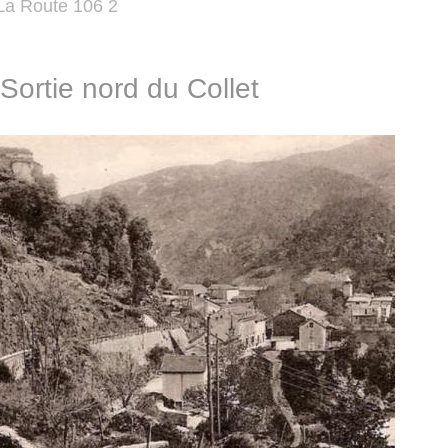
La Route 106 2
Sortie nord du Collet