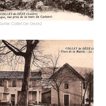
Sortie Collet De Deze2