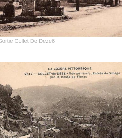
Sortie Collet De Deze6