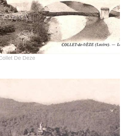
Collet De Deze